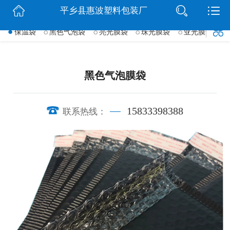
平乡县惠波塑料包装厂
网站首页
保温袋
黑色气泡袋
亮光膜袋
珠光膜袋
亚光膜气泡袋
->
公司简介
行业动态
黑色气泡膜袋
产品展示
15833398388
联系热线：
联系我们