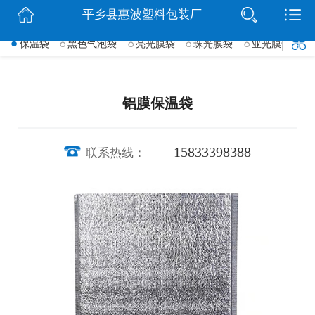
平乡县惠波塑料包装厂
网站首页
保温袋
黑色气泡袋
亮光膜袋
珠光膜袋
亚光膜气泡袋
->
公司简介
行业动态
铝膜保温袋
产品展示
15833398388
联系热线：
联系我们